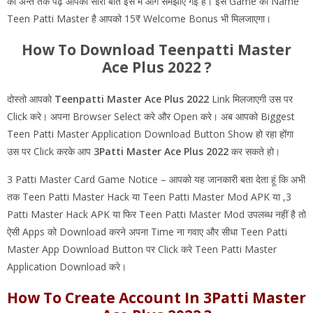
को अन्त तक पढ़े आपको सारी बातें इस में आगे समझाए गई है। इस Game का Name
Teen Patti Master है आपको 15₹ Welcome Bonus भी मिलजाएगा।
How To Download Teenpatti Master
Ace Plus 2022 ?
दोस्तो आपको
Teenpatti Master Ace Plus 2022
Link मिलजाएगी उस पर
Click करे। अपना Browser Select करे और Open करे। अब आपको Biggest
Teen Patti Master Application Download Button Show हो रहा होंगा
उस पर Click करके आप
3Patti Master Ace Plus 2022
कर सकते हो।
3 Patti Master Card Game Notice – आपको यह जानकारी बता देता हूं कि अभी
तक Teen Patti Master Hack या Teen Patti Master Mod APK या ,3
Patti Master Hack APK या फिर Teen Patti Master Mod उपलब्ध नहीं है तो
ऐसी Apps को Download करने अपना Time ना गवाए और सीधा Teen Patti
Master App Download Button पर Click करे Teen Patti Master
Application Download करे।
How To Create Account In 3Patti Master