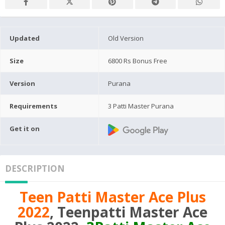
Updated
Old Version
Size
6800 Rs Bonus Free
Version
Purana
Requirements
3 Patti Master Purana
Get it on
DESCRIPTION
Teen Patti Master Ace Plus
2022
, Teenpatti Master Ace