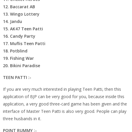
12. Baccarat AB
13. Wingo Lottery
14. Jandu
15. AK47 Teen Patti
16. Candy Party
17. Muflis Teen Patti
18. Potblind
19. Fishing War
20. Bikini Paradise
TEEN PATTI :-
If you are very much interested in playing Teen Patti, then this
application of BJP can be very good for you, because inside this
application, a very good three-card game has been given and the
interface of Master Teen Patti is also very good. People can play
three husbands in it.
POINT RUMMY :-