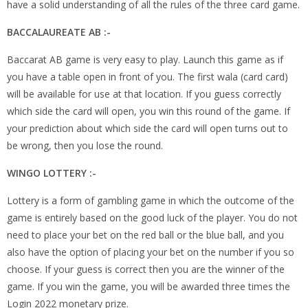
have a solid understanding of all the rules of the three card game.
BACCALAUREATE AB :-
Baccarat AB game is very easy to play. Launch this game as if
you have a table open in front of you. The first wala (card card)
will be available for use at that location. If you guess correctly
which side the card will open, you win this round of the game. If
your prediction about which side the card will open turns out to
be wrong, then you lose the round.
WINGO LOTTERY :-
Lottery is a form of gambling game in which the outcome of the
game is entirely based on the good luck of the player. You do not
need to place your bet on the red ball or the blue ball, and you
also have the option of placing your bet on the number if you so
choose. If your guess is correct then you are the winner of the
game. If you win the game, you will be awarded three times the
Login 2022 monetary prize.