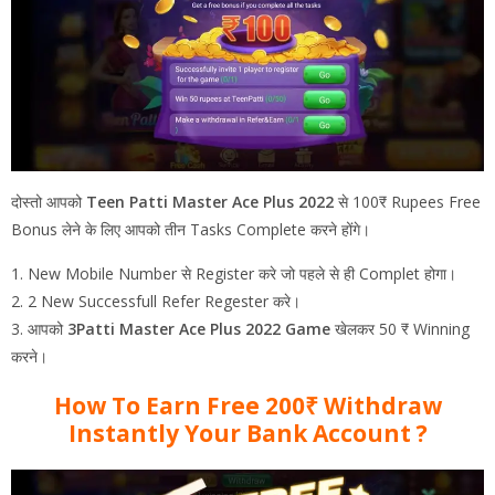
दोस्तो आपको
Teen Patti Master Ace Plus 2022
से 100₹ Rupees Free
Bonus लेने के लिए आपको तीन Tasks Complete करने होंगे।
1. New Mobile Number से Register करे जो पहले से ही Complet होगा।
2. 2 New Successfull Refer Regester करे।
3. आपको
3Patti Master Ace Plus 2022 Game
खेलकर 50 ₹ Winning
करने।
How To Earn Free 200₹ Withdraw
Instantly Your Bank Account ?