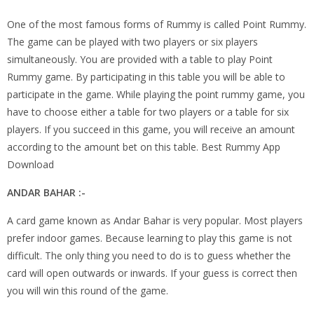
One of the most famous forms of Rummy is called Point Rummy.
The game can be played with two players or six players
simultaneously. You are provided with a table to play Point
Rummy game. By participating in this table you will be able to
participate in the game. While playing the point rummy game, you
have to choose either a table for two players or a table for six
players. If you succeed in this game, you will receive an amount
according to the amount bet on this table. Best Rummy App
Download
ANDAR BAHAR :-
A card game known as Andar Bahar is very popular. Most players
prefer indoor games. Because learning to play this game is not
difficult. The only thing you need to do is to guess whether the
card will open outwards or inwards. If your guess is correct then
you will win this round of the game.