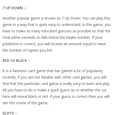
7 UP DOWN :-
Another popular game is known as 7 Up Down. You can play this
game in a way that is quite easy to understand. In this game, you
have to make as many educated guesses as possible so that the
total either exceeds or falls below the intake number. If your
prediction is correct, you will receive an amount equal to twice
the number of rupees you bet.
RED VS BLACK :-
It is a fantastic card game that has gained a lot of popularity
recently. If you are not familiar with other card games, you will
find that this particular card game is really easy to learn and play.
All you have to do is make a quick guess as to whether the cut
here will reveal black or red. If your guess is correct then you will
win this round of the game.
SLOTS :-