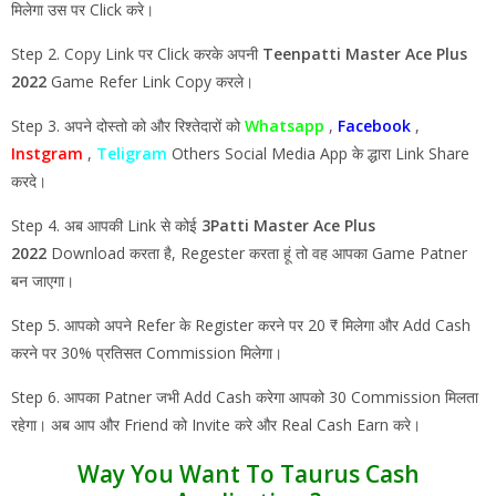
मिलेगा उस पर Click करे।
Step 2. Copy Link पर Click करके अपनी
Teenpatti Master Ace Plus
2022
Game Refer Link Copy करले।
Step 3. अपने दोस्तो को और रिश्तेदारों को
Whatsapp
,
Facebook
,
Instgram
,
Teligram
Others Social Media App के द्धारा Link Share
करदे।
Step 4. अब आपकी Link से कोई
3Patti Master Ace Plus
2022
Download करता है, Regester करता हूं तो वह आपका Game Patner
बन जाएगा।
Step 5. आपको अपने Refer के Register करने पर 20 ₹ मिलेगा और Add Cash
करने पर 30% प्रतिसत Commission मिलेगा।
Step 6. आपका Patner जभी Add Cash करेगा आपको 30 Commission मिलता
रहेगा। अब आप और Friend को Invite करे और Real Cash Earn करे।
Way You Want To Taurus Cash