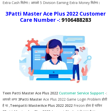
Extra Cash मिलेगा। आपको 5 Division Earning Extra Money मिलेगा।
3Patti Master Ace Plus 2022 Customer
Care Number -:
9106488283
Teen Patti Master Ace Plus 2022
Customer Service Support
-:
आपको अगर
3Patti Master
Ace Plus 2022 Game Login Problem होती
है या ,
Teenpatti MasterAce Plus 2022 2022
Frezon होता है याफिर