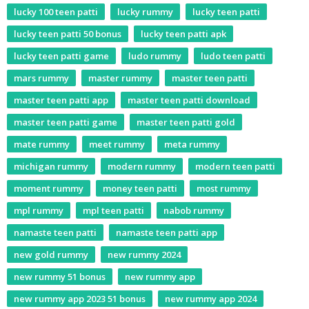
lucky 100 teen patti
lucky rummy
lucky teen patti
lucky teen patti 50 bonus
lucky teen patti apk
lucky teen patti game
ludo rummy
ludo teen patti
mars rummy
master rummy
master teen patti
master teen patti app
master teen patti download
master teen patti game
master teen patti gold
mate rummy
meet rummy
meta rummy
michigan rummy
modern rummy
modern teen patti
moment rummy
money teen patti
most rummy
mpl rummy
mpl teen patti
nabob rummy
namaste teen patti
namaste teen patti app
new gold rummy
new rummy 2024
new rummy 51 bonus
new rummy app
new rummy app 2023 51 bonus
new rummy app 2024