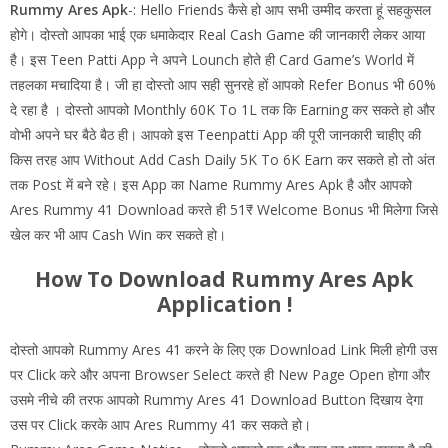
Rummy Ares Apk
-: Hello Friends कैसे हो आप सभी उम्मीद करता हूं सहकुसल
होगे। दोस्तो आपका भाई एक धमाकेदार Real Cash Game की जानकारी लेकर आया
है। इस Teen Patti App ने अपने Lounch होते ही Card Game’s World में
तहलका मचादिया है। जी हा दोस्तो आप सही सुनरहे हों आपको Refer Bonus भी 60%
दे रहा है । दोस्तो आपको Monthly 60K To 1L तक कि Earning कर सकते हो और
वोभी अपने घर बैठे बैठ ही। आपको इस Teenpatti App की पूरी जानकारी चाहीए की
किस तरह आप Without Add Cash Daily 5K To 6K Earn कर सकते हो तो अंत
तक Post में बने रहे। इस App का Name Rummy Ares Apk है और आपको
Ares Rummy 41 Download करते ही 51₹ Welcome Bonus भी मिलेगा जिसे
खेल कर भी आप Cash Win कर सकते हो।
How To Download Rummy Ares Apk
Application !
दोस्तो आपको Rummy Ares 41 करने के लिए एक Download Link मिली होगी उस
पर Click करे और अपना Browser Select करते ही New Page Open होगा और
उसमे नीचे की तरफ आपको Rummy Ares 41 Download Button दिखाय देगा
उस पर Click करके आप Ares Rummy 41 कर सकते हो।