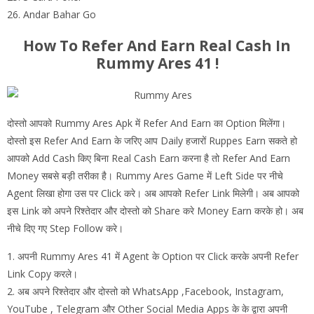
26. Andar Bahar Go
How To Refer And Earn Real Cash In
Rummy Ares 41 !
दोस्तो आपको Rummy Ares Apk में Refer And Earn का Option मिलेंगा।
दोस्तो इस Refer And Earn के जरिए आप Daily हजारों Ruppes Earn सकते हो
आपको Add Cash किए बिना Real Cash Earn करना है तो Refer And Earn
Money सबसे बड़ी तरीका है। Rummy Ares Game में Left Side पर नीचे
Agent लिखा होगा उस पर Click करे। अब आपको Refer Link मिलेगी। अब आपको
इस Link को अपने रिश्तेदार और दोस्तो को Share करे Money Earn करके हो। अब
नीचे दिए गए Step Follow करे।
1. अपनी Rummy Ares 41 में Agent के Option पर Click करके अपनी Refer
Link Copy करले।
2. अब अपने रिश्तेदार और दोस्तो को WhatsApp ,Facebook, Instagram,
YouTube , Telegram और Other Social Media Apps के के द्वारा अपनी