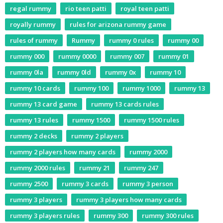
regal rummy
rio teen patti
royal teen patti
royally rummy
rules for arizona rummy game
rules of rummy
Rummy
rummy 0 rules
rummy 00
rummy 000
rummy 0000
rummy 007
rummy 01
rummy 0la
rummy 0ld
rummy 0x
rummy 10
rummy 10 cards
rummy 100
rummy 1000
rummy 13
rummy 13 card game
rummy 13 cards rules
rummy 13 rules
rummy 1500
rummy 1500 rules
rummy 2 decks
rummy 2 players
rummy 2 players how many cards
rummy 2000
rummy 2000 rules
rummy 21
rummy 247
rummy 2500
rummy 3 cards
rummy 3 person
rummy 3 players
rummy 3 players how many cards
rummy 3 players rules
rummy 300
rummy 300 rules