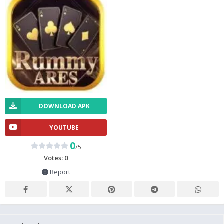
DOWNLOAD APK
YOUTUBE
0
/5
Votes:
0
Report