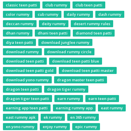
classic teen patti
club rummy
club teen patti
color rummy
cub rummy
daily rummy
dash rummy
deccan rummy
deity rummy
desert rummy rules
dhan rummy
dhani teen patti
diamond teen patti
diya teen patti
download junglee rummy
download rummy
download rummy circle
download teen patti
download teen patti blue
download teen patti gold
download teen patti master
download yono rummy
dragon master teen patti
dragon teen patti
dragon tiger rummy
dragon tiger teen patti
earn rummy
earn teen patti
earning app teen patti
earning rummy app
east rummy
east rummy apk
ek rummy
en 365 rummy
en yono rummy
enjoy rummy
epic rummy