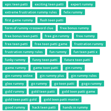
epic teen patti
exciting teen patti
expert rummy
extreme frustration rummy rules
felix rummy
first game rummy
flush teen patti
form of rummy crossword clue
free bonus rummy
free bonus teen patti
free gin rummy
free rummy
free teen patti
free teen patti game
frustration rummy
frustration rummy rules
fun rummy
fun teen patti x
funky rummy
funny teen patti
future teen patti
game rummy
game teen patti
gin rummy
gin rummy online
gin rummy plus
gin rummy rules
glee rummy
go rummy
go teen patti
gogo rummy
gold rummy
gold teen patti
gold teen patti game
gold teen patti gold
gold teen patti master
good rummy
hack teen patti
hands in rummy