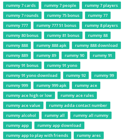
rummy 7 cards
rummy 7 people
rummy 7 players
rummy 7 rounds
rummy 75 bonus
rummy 77
rummy 777
rummy 777 51 bonus
rummy 8 players
rummy 80 bonus
rummy 81 bonus
rummy 88
rummy 888
rummy 888 apk
rummy 888 download
rummy 889
rummy 89
rummy 90
rummy 91
rummy 91 bonus
rummy 91 yono
rummy 91 yono download
rummy 92
rummy 99
rummy 999
rummy 999 apk
rummy ace
rummy ace high or low
rummy ace rules
rummy ace value
rummy adda contact number
rummy alcohol
rummy all
rummy all rummy
rummy app
rummy app download
rummy app to play with friends
rummy ares