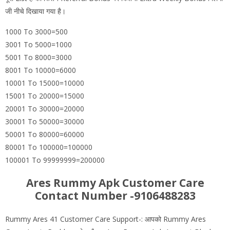
जी नीचे दिखाया गया है।
1000 To 3000=500
3001 To 5000=1000
5001 To 8000=3000
8001 To 10000=6000
10001 To 15000=10000
15001 To 20000=15000
20001 To 30000=20000
30001 To 50000=30000
50001 To 80000=60000
80001 To 100000=100000
100001 To 99999999=200000
Ares Rummy Apk Customer Care
Contact Number -9106488283
Rummy Ares 41 Customer Care Support-: आपको Rummy Ares