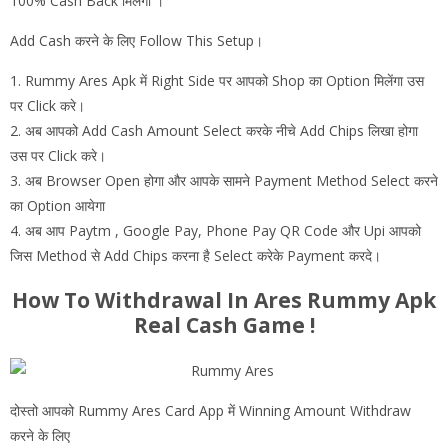
100% Cash Back मिलेगा ।
Add Cash करने के लिए Follow This Setup।
1. Rummy Ares Apk में Right Side पर आपको Shop का Option मिलेंगा उस
पर Click करे।
2. अब आपको Add Cash Amount Select करके नीचे Add Chips लिखा होगा
उस पर Click करे।
3. अब Browser Open होगा और आपके सामने Payment Method Select करने
का Option आयेगा
4. अब आप Paytm , Google Pay, Phone Pay QR Code और Upi आपको
जिस Method से Add Chips करना है Select करेके Payment करदे।
How To Withdrawal In Ares Rummy Apk
Real Cash Game !
दोस्तो आपको Rummy Ares Card App में Winning Amount Withdraw
करने के लिए