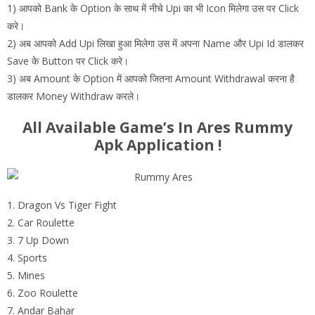
1) आपको Bank के Option के साथ में नीचे Upi का भी Icon मिलेगा उस पर Click
करे।
2) अब आपको Add Upi लिखा हुआ मिलेगा उस में अपना Name और Upi Id डालकर
Save के Button पर Click करे।
3) अब Amount के Option में आपको जितना Amount Withdrawal करना है
डालकर Money Withdraw करले।
All Available Game’s In Ares Rummy
Apk Application !
1. Dragon Vs Tiger Fight
2. Car Roulette
3. 7 Up Down
4. Sports
5. Mines
6. Zoo Roulette
7. Andar Bahar