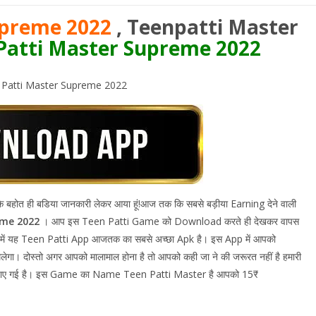
upreme 2022
, Teenpatti Master
Patti Master Supreme 2022
के बहोत ही बडिया जानकारी लेकर आया हूं!आज तक कि सबसे बड़ीया Earning देने वाली
eme 2022
। आप इस Teen Patti Game को Download करते ही देखकर वापस
ें यह Teen Patti App आजतक का सबसे अच्छा Apk है। इस App में आपको
। दोस्तो अगर आपको मालामाल होना है तो आपको कही जा ने की जरूरत नहीं है हमारी
े समझाए गई है। इस Game का Name Teen Patti Master है आपको 15₹