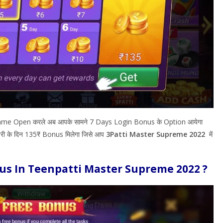
Game Open करले अब आपके सामने 7 Days Login Bonus के Option आयेगा
ी के दिन 135₹ Bonus मिलेगा जिसे आप
3Patti Master Supreme 2022
में
us In Teenpatti Master Supreme 2022 ?