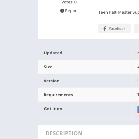
Votes:
0
Report
Teen Patti Master S
Facebook
Updated
Size
Version
Requirements
Get it on
DESCRIPTION