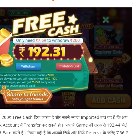
2
200₹ Free Cash दिया जारहा है और सबसे ज्यादा Imported बात यह है कि आप
Bank Account में Transfer कर सकते हो। आपको Game की तरफ से 192.44 मिले
arn करने है। नियम यही है कि आपको सिर्फ और सिर्फ Referral के जरिए 7.56 ₹