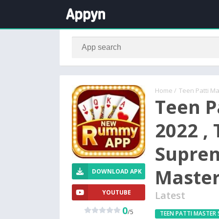
Home
/
Teen Patti M
Teen P
2022 ,
Suprem
Master
DOWNLOAD APK
YOUTUBE
Latest
0
/5
TEEN PATTI MASTER 