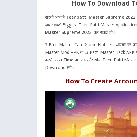
How To Download Te
दोस्तो आपको
Teenpatti Master Supreme 2022
अब आपको Biggest Teen Patti Master Application
Master Supreme 2022
कर सकते हो।
3 Patti Master Card Game Notice – आपको यह जानका
Master Mod APK या ,3 Patti Master Hack APK या
करने अपना Time ना गवाए और सीधा Teen Patti Mast
Download करे।
How To Create Accoun