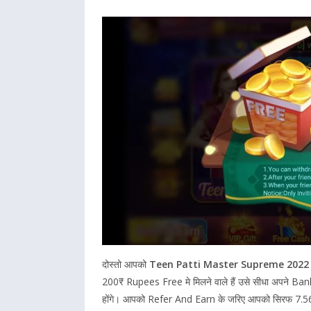
दोस्तो आपको
Teen Patti Master Supreme 202
200₹ Rupees Free मे मिलने वाले हैं उसे सीधा अपने 
होंगे। आपको Refer And Earn के जरिए आपको सिरफ 7.56 E