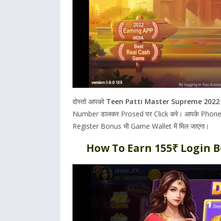
दोस्तो आपको
Teen Patti Master Supreme 202
Number डालकर Prosed पर Click करे। आपके Phone
Register Bonus भी Game Wallet में मिल जाएगा।
How To Earn 155₹ Login B