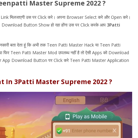
enpatti Master Supreme 2022 ?
Link मिलजाएगी उस पर Click करे। अपना Browser Select करे और Open करे।
 Download Button Show हो रहा होंगा उस पर Click करके आप
3Patti
री बता देता हूं कि अभी तक Teen Patti Master Hack या Teen Patti
 फिर Teen Patti Master Mod उपलब्ध नहीं है तो ऐसी Apps को Download
er App Download Button पर Click करे Teen Patti Master Application
t In 3Patti Master Supreme 2022 ?